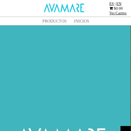
ES
|
EN
SITE
$
0.00
Ver Carrito
LOGO
MAIN
PRODUCTOS
INICIOS
MENU